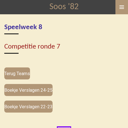
Soos '82
Ga
direct
naar
Speelweek 8
de
hoofdinhoud
Competitie ronde 7
Terug Teams
Boekje Verslagen 24-25
Boekje Verslagen 22-23