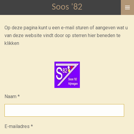
Soos '82
Ga
direct
naar
Op deze pagina kunt u een e-mail sturen of aangeven wat u
de
van deze website vindt door op sterren hier beneden te
hoofdinhoud
klikken
Naam *
E-mailadres *