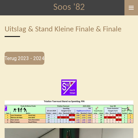
Soos '82
Ga
direct
naar
Uitslag & Stand Kleine Finale & Finale
de
hoofdinhoud
Terug 2023 - 2024