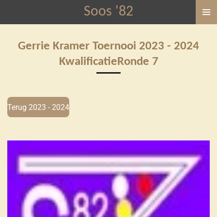
Soos '82
Ga
direct
naar
Gerrie Kramer
Toernooi 2023 - 2024
de
KwalificatieRonde 7
hoofdinhoud
Terug 2023 - 2024