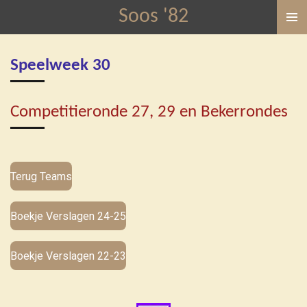
Soos '82
Ga
direct
naar
Speelweek 30
de
hoofdinhoud
Competitieronde 27, 29 en Bekerrondes
Terug Teams
Boekje Verslagen 24-25
Boekje Verslagen 22-23