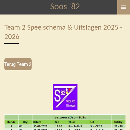
Soos '82
Ga
direct
naar
Team 2 Speelschema & Uitslagen 2025 -
de
2026
hoofdinhoud
Terug Team 2