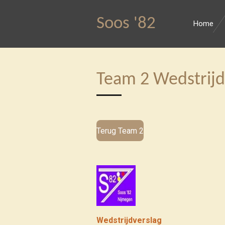
Ga
Soos '82
Home
direct
naar
de
hoofdinhoud
Team 2 Wedstrijd
Terug Team 2
Wedstrijdverslag