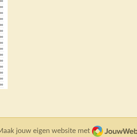
JouwWeb
Maak jouw eigen website met