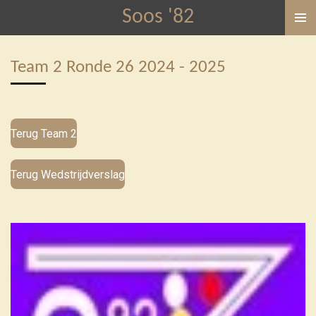
Soos '82
Ga
direct
naar
Team 2 Ronde 26 2024 - 2025
de
hoofdinhoud
Terug Team 2
Terug Wedstrijdverslag