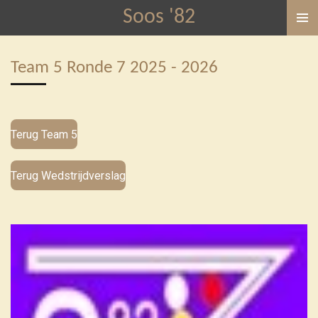
Soos '82
Ga
direct
naar
Team 5 Ronde 7 2025 - 2026
de
hoofdinhoud
Terug Team 5
Terug Wedstrijdverslag