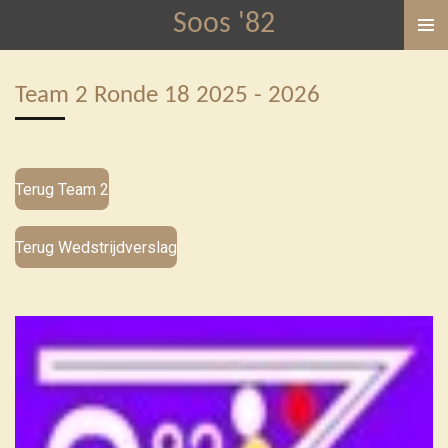
Soos '82
Ga
direct
naar
Team 2 Ronde 18 2025 - 2026
de
hoofdinhoud
Terug Team 2
Terug Wedstrijdverslag