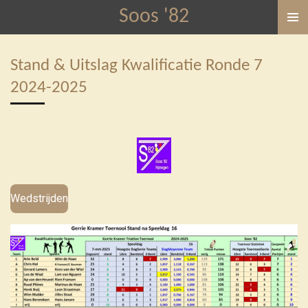
Soos '82
Ga
direct
naar
Stand & Uitslag Kwalificatie Ronde 7
de
2024-2025
hoofdinhoud
Wedstrijden