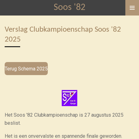
Soos '82
Ga
direct
naar
Verslag Clubkampioenschap Soos '82
de
2025
hoofdinhoud
Terug Schema 2025
Het Soos '82 Clubkampioenschap is 27 augustus 2025
beslist.
Het is een onvervalste en spannende finale geworden.