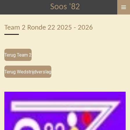
Soos '82
Ga
direct
naar
Team 2 Ronde 22 2025 - 2026
de
hoofdinhoud
Terug Team 2
Terug Wedstrijdverslag