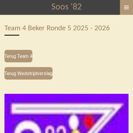
Soos '82
Ga
direct
naar
Team 4 Beker Ronde 5 2025 - 2026
de
hoofdinhoud
Terug Team 4
Terug Wedstrijdverslag