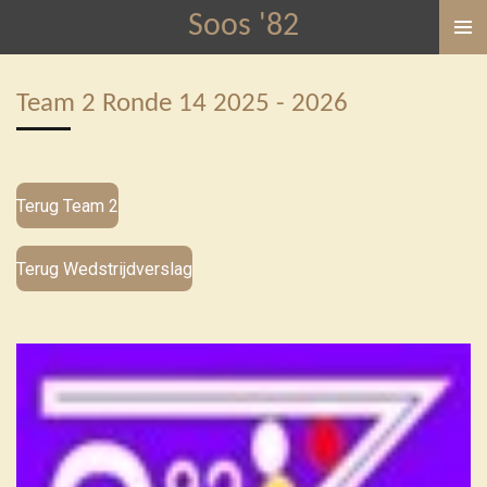
Soos '82
Ga
direct
naar
Team 2 Ronde 14 2025 - 2026
de
hoofdinhoud
Terug Team 2
Terug Wedstrijdverslag