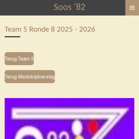
Soos '82
Ga
direct
naar
Team 5 Ronde 8 2025 - 2026
de
hoofdinhoud
Terug Team 5
Terug Wedstrijdverslag