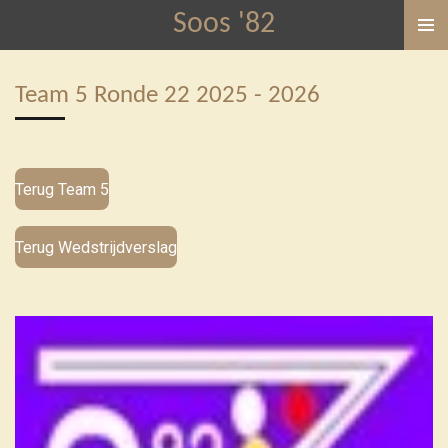
Soos '82
Ga
direct
naar
Team 5 Ronde 22 2025 - 2026
de
hoofdinhoud
Terug Team 5
Terug Wedstrijdverslag