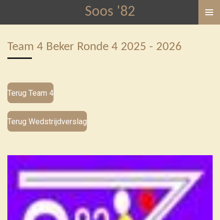
Soos '82
Ga
direct
naar
Team 4 Beker Ronde 4 2025 - 2026
de
hoofdinhoud
Terug Team 4
Terug Wedstrijdverslag