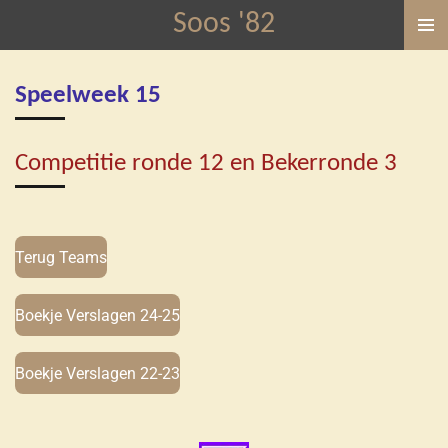
Soos '82
Ga
direct
naar
Speelweek 15
de
hoofdinhoud
Competitie ronde 12 en Bekerronde 3
Terug Teams
Boekje Verslagen 24-25
Boekje Verslagen 22-23