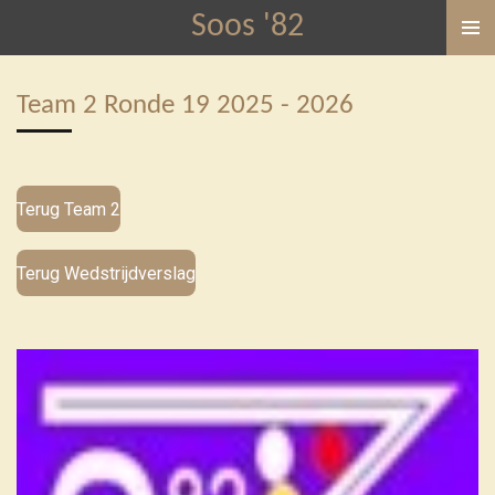
Soos '82
Ga
direct
naar
Team 2 Ronde 19 2025 - 2026
de
hoofdinhoud
Terug Team 2
Terug Wedstrijdverslag