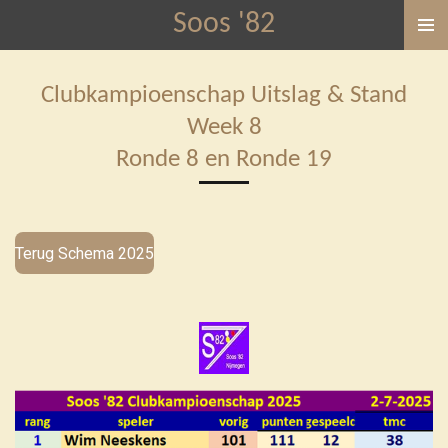
Soos '82
Ga
direct
naar
Clubkampioenschap Uitslag & Stand
de
Week 8
hoofdinhoud
Ronde 8 en Ronde 19
Terug Schema 2025