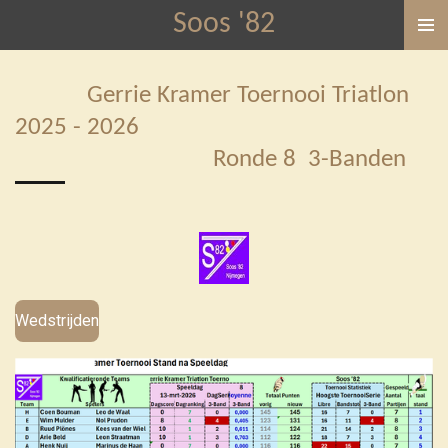
Soos '82
Ga
direct
naar
Gerrie Kramer Toernooi Triatlon
de
2025 - 2026
hoofdinhoud
Ronde 8 3-Banden
Wedstrijden